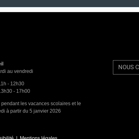
il
NOUS 
di au vendredi
11h - 12h30
13h30 - 17h00
pendant les vacances scolaires et le
di à partir du 5 janvier 2026
ed
ibilité |
Mentions légales